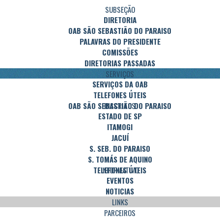
SUBSEÇÃO
DIRETORIA
OAB SÃO SEBASTIÃO DO PARAISO
PALAVRAS DO PRESIDENTE
COMISSÕES
DIRETORIAS PASSADAS
SERVIÇOS
SERVIÇOS DA OAB
SUBSEÇÃO
TELEFONES ÚTEIS
DIRETORIA
INSCRITOS
OAB SÃO SEBASTIÃO DO PARAISO
ESTADO DE SP
PALAVRAS DO PRESIDENTE
ITAMOGI
COMISSÕES
JACUÍ
DIRETORIAS PASSADAS
S. SEB. DO PARAISO
SERVIÇOS
S. TOMÁS DE AQUINO
SERVIÇOS DA OAB
INFORMATIVO
TELEFONES ÚTEIS
EVENTOS
INSCRITOS
NOTICIAS
ESTADO DE SP
LINKS
ITAMOGI
PARCEIROS
JACUÍ