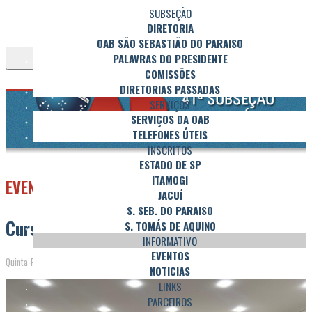
SUBSEÇÃO
DIRETORIA
OAB SÃO SEBASTIÃO DO PARAISO
Toggle navigation
PALAVRAS DO PRESIDENTE
COMISSÕES
DIRETORIAS PASSADAS
SERVIÇOS
SERVIÇOS DA OAB
TELEFONES ÚTEIS
INSCRITOS
ESTADO DE SP
ITAMOGI
EVENTOS
JACUÍ
S. SEB. DO PARAISO
Curso Recursos Trabalhistas
S. TOMÁS DE AQUINO
INFORMATIVO
EVENTOS
Quinta-Feira, 20 de Março de 2025 às 10h10
NOTICIAS
LINKS
PARCEIROS