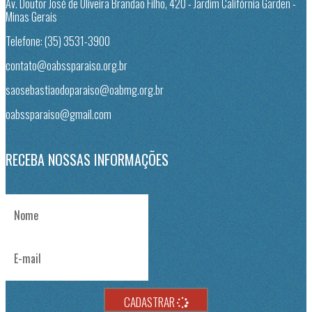
Av. Doutor José de Oliveira Brandão Filho, 420 - Jardim Califórnia Garden -
Minas Gerais
Telefone: (35) 3531-3900
contato@oabssparaiso.org.br
saosebastiaodoparaiso@oabmg.org.br
oabssparaiso@gmail.com
RECEBA NOSSAS INFORMAÇÕES
Nome
E-mail
CADASTRAR